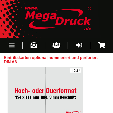
Eintrittskarten optional nummeriert und perforiert -
DIN A6