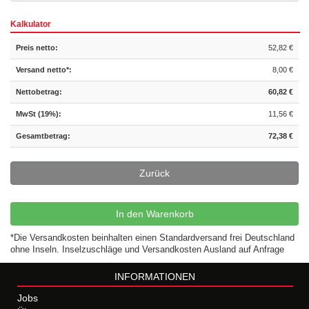
Kalkulator
Preis netto:
52,82 €
Versand netto*:
8,00 €
Nettobetrag:
60,82 €
MwSt (19%):
11,56 €
Gesamtbetrag:
72,38 €
Zurück
In den Warenkorb
*Die Versandkosten beinhalten einen Standardversand frei Deutschland
ohne Inseln. Inselzuschläge und Versandkosten Ausland auf Anfrage
INFORMATIONEN
Jobs