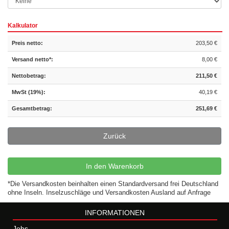
Kalkulator
Preis netto:
203,50 €
Versand netto*:
8,00 €
Nettobetrag:
211,50 €
MwSt (19%):
40,19 €
Gesamtbetrag:
251,69 €
Zurück
In den Warenkorb
*Die Versandkosten beinhalten einen Standardversand frei Deutschland
ohne Inseln. Inselzuschläge und Versandkosten Ausland auf Anfrage
INFORMATIONEN
Jobs