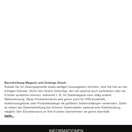
Beschreibung Magazin und Zeitungs Druck:
Sobald Sie Ihr Zeitungsprodukt etwas wertiger herausgeben möchten, sind Sie hier an der
richtigen Adresse. Durch den festen Umschlag, den wir optional auch perforieren oder als
6-Seiter ausführen können, bekommt z. B. Ihr Stadtmagazin eine völlig andere
Wahrnehmung. Diese Produktionsform wird gerne auch für VHS-Kurshefte,
Auktionsangebote oder Produktkataloge mit größeren Seitenumfängen verwenden. Dafür
ist neben der Klammerheftung bei höheren Seitenzahlen optional eine Klebebindung
möglich. Den Einzelversand an Ihre Kunden übernehmen wir gerne ebenfalls.
mehr...
INFORMATIONEN